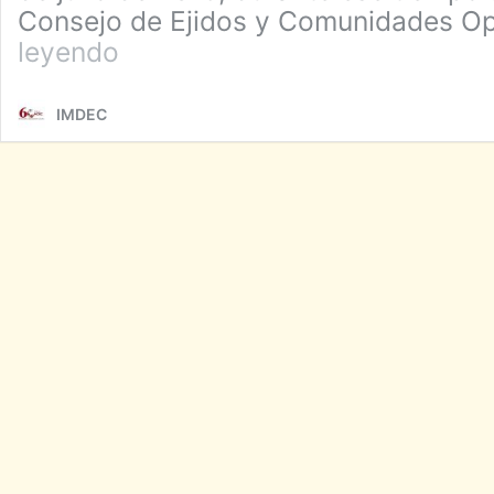
Consejo de Ejidos y Comunidades O
CECOP,
leyendo
TRECE
AÑOS
EN
IMDEC
RESISTENCIA
CONTRA
LA
PRESA
LA
PAROTA