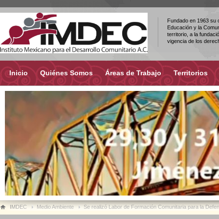
Fundado en 1963 su ob
Educación y la Comuni
territorio, a la fundac
vigencia de los dere
Inicio
Quiénes Somos
Áreas de Trabajo
Territorios
IMDEC
Medio Ambiente
Se realizó Labor de Formación Comunitaria para la Defens