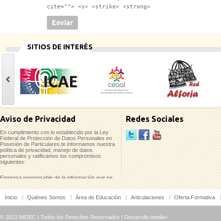
cite=""> <s> <strike> <strong>
SITIOS DE INTERÉS
casinoluck
Aviso de Privacidad
Redes Sociales
En cumplimiento con lo establecido por la Ley
Federal de Protección de Datos Personales en
Posesión de Particulares,te informamos nuestra
política de privacidad, manejo de datos
personales y ratificamos los compromisos
siguientes:
Empresa responsable de la información que se
recaba:
Inicio
Quiénes Somos
Área de Educación
Articulaciones
Oferta Formativa
Instituto Mexicano para el Desarrollo
Comunitario, A.C. (IMDEC)
Pino No. 2237-A Col. Del Fresno/ Guadalajara,
© 2013 IMDEC | Todos los Derechos Reservados |
Desarrollo media+