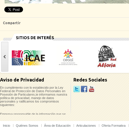
Compartir
SITIOS DE INTERÉS
casinoluck
Aviso de Privacidad
Redes Sociales
En cumplimiento con lo establecido por la Ley
Federal de Protección de Datos Personales en
Posesión de Particulares,te informamos nuestra
política de privacidad, manejo de datos
personales y ratificamos los compromisos
siguientes:
Empresa responsable de la información que se
recaba:
Inicio
Quiénes Somos
Área de Educación
Articulaciones
Oferta Formativa
Instituto Mexicano para el Desarrollo