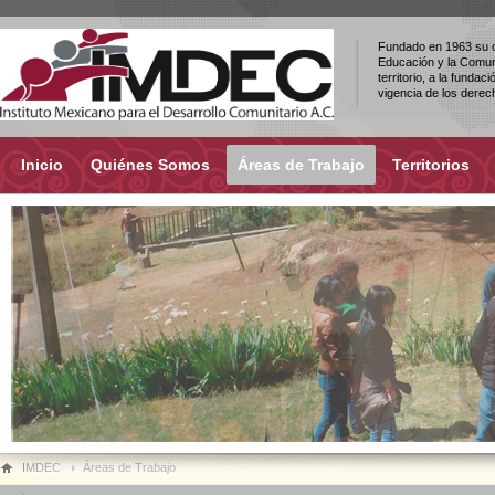
Fundado en 1963 su ob
Educación y la Comuni
territorio, a la fundac
vigencia de los dere
Inicio
Quiénes Somos
Áreas de Trabajo
Territorios
IMDEC
Áreas de Trabajo