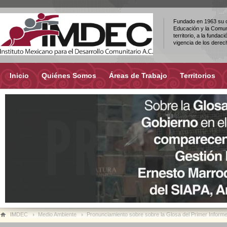
Fundado en 1963 su ob
Educación y la Comuni
territorio, a la fundac
vigencia de los dere
Inicio
Quiénes Somos
Áreas de Trabajo
Territorios
IMDEC
Medio Ambiente
Pronunciamiento sobre sobre la Glosa del Primer Informe 