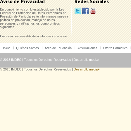
Aviso de Privacidad
Redes Sociales
En cumplimiento con lo establecido por la Ley
Federal de Protección de Datos Personales en
Posesión de Particulares,te informamos nuestra
política de privacidad, manejo de datos
personales y ratificamos los compromisos
siguientes:
Empresa responsable de la información que se
recaba:
Inicio
Quiénes Somos
Área de Educación
Articulaciones
Oferta Formativa
Instituto Mexicano para el Desarrollo
Comunitario, A.C. (IMDEC)
Pino No. 2237-A Col. Del Fresno/ Guadalajara,
© 2013 IMDEC | Todos los Derechos Reservados |
Desarrollo media+
Jal./ C.P. 44900
Tels. 38 10 45 36 y 38 11 09 44
© 2013 IMDEC | Todos los Derechos Reservados |
Desarrollo media+
Los datos que te solicitamos únicamente serán
utilizados para los fines siguientes:
a. Establecer contacto contigo en relación a tu
interés por recibir información o
b. Cotización, o inscripción de alguna de
nuestras convocatorias, productos y servicios.
c. Enviar la información resultado de estos
procesos los cuales podrán ser suscripciones
electrónicas, remisiones de entrega de pedido o
bien la factura electrónica.
d. Notificarte de actualizaciones de
convocatorias, productos y/o servicios.