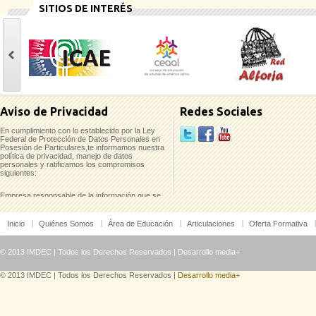
SITIOS DE INTERÉS
casinoluck
Aviso de Privacidad
Redes Sociales
En cumplimiento con lo establecido por la Ley
Federal de Protección de Datos Personales en
Posesión de Particulares,te informamos nuestra
política de privacidad, manejo de datos
personales y ratificamos los compromisos
siguientes:
Empresa responsable de la información que se
recaba:
Inicio
Quiénes Somos
Área de Educación
Articulaciones
Oferta Formativa
Instituto Mexicano para el Desarrollo
Comunitario, A.C. (IMDEC)
Pino No. 2237-A Col. Del Fresno/ Guadalajara,
© 2013 IMDEC | Todos los Derechos Reservados |
Desarrollo media+
Jal./ C.P. 44900
Tels. 38 10 45 36 y 38 11 09 44
© 2013 IMDEC | Todos los Derechos Reservados |
Desarrollo media+
Los datos que te solicitamos únicamente serán
utilizados para los fines siguientes:
a. Establecer contacto contigo en relación a tu