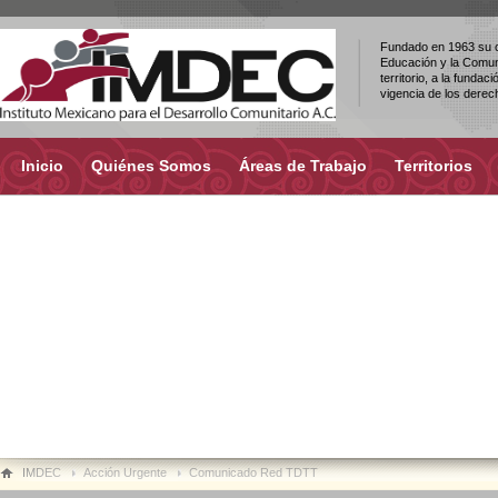
Fundado en 1963 su ob
Educación y la Comuni
territorio, a la fundac
vigencia de los dere
Inicio
Quiénes Somos
Áreas de Trabajo
Territorios
IMDEC
Acción Urgente
Comunicado Red TDTT