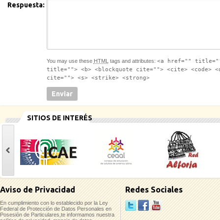
Respuesta:
You may use these
HTML
tags and attributes:
<a href="" title="
title=""> <b> <blockquote cite=""> <cite> <code> <
cite=""> <s> <strike> <strong>
SITIOS DE INTERÉS
casinoluck
Aviso de Privacidad
Redes Sociales
En cumplimiento con lo establecido por la Ley
Federal de Protección de Datos Personales en
Posesión de Particulares,te informamos nuestra