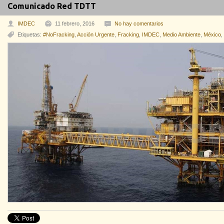
Comunicado Red TDTT
IMDEC
11 febrero, 2016
No hay comentarios
Etiquetas:
#NoFracking
,
Acción Urgente
,
Fracking
,
IMDEC
,
Medio Ambiente
,
México
,