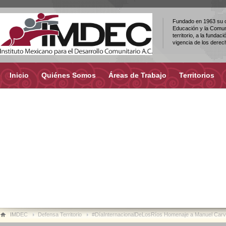
Fundado en 1963 su ob
Educación y la Comuni
territorio, a la fundac
vigencia de los dere
Inicio
Quiénes Somos
Áreas de Trabajo
Territorios
IMDEC
Defensa Territorio
#DíaInternacionalDeLosRíos Homenaje a Manuel Carvaj