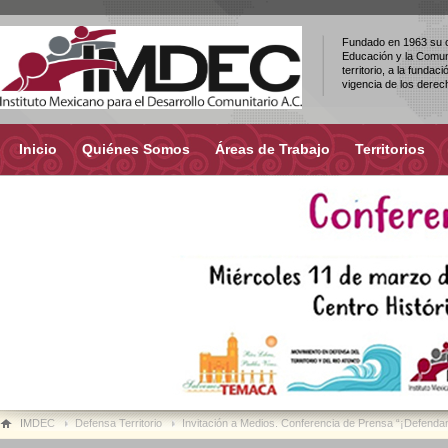
Fundado en 1963 su ob
Educación y la Comuni
territorio, a la fundac
vigencia de los dere
Inicio
Quiénes Somos
Áreas de Trabajo
Territorios
IMDEC
Defensa Territorio
Invitación a Medios. Conferencia de Prensa “¡Defend