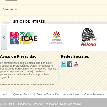
Compartir
SITIOS DE INTERÉS
casinoluck
Aviso de Privacidad
Redes Sociales
En cumplimiento con lo establecido por la Ley
Federal de Protección de Datos Personales en
Posesión de Particulares,te informamos nuestra
política de privacidad, manejo de datos
personales y ratificamos los compromisos
siguientes:
Empresa responsable de la información que se
recaba:
Inicio
Quiénes Somos
Área de Educación
Articulaciones
Oferta Formativa
Instituto Mexicano para el Desarrollo
Comunitario, A.C. (IMDEC)
Pino No. 2237-A Col. Del Fresno/ Guadalajara,
© 2013 IMDEC | Todos los Derechos Reservados |
Desarrollo media+
Jal./ C.P. 44900