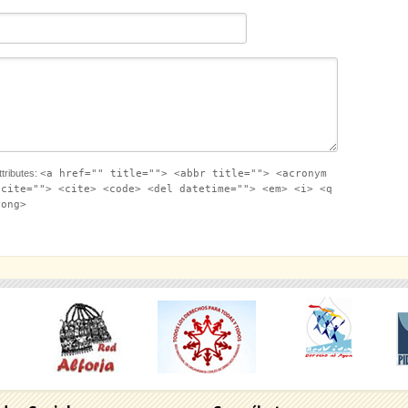
tributes:
<a href="" title=""> <abbr title=""> <acronym
 cite=""> <cite> <code> <del datetime=""> <em> <i> <q
rong>