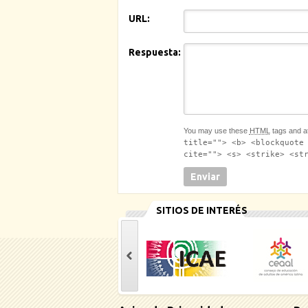
URL:
Respuesta:
You may use these
HTML
tags and at
title=""> <b> <blockquote
cite=""> <s> <strike> <st
SITIOS DE INTERÉS
casinoluck