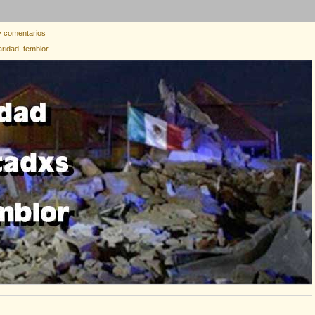
 comentarios
aridad
,
temblor