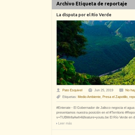
Archivo Etiqueta de reportaje
La disputa por el Río Verde
Pato Esquivel
Jun 25, 2019
No ha
Etiquetas:
Medio Ambiente
,
Presa el Zapotillo
,
rep
#Enterate - El Gobernador de Jalisco negocia el agua 
presentamos nuestra posición en el #Territorio #Repor
v=TUBMnfaAwh4&feature=youtu.be El Río Verde en d
Leer más