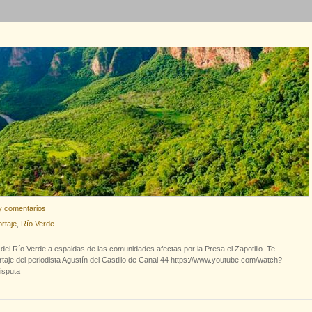
y comentarios
ortaje
,
Río Verde
del Río Verde a espaldas de las comunidades afectas por la Presa el Zapotillo. Te
taje del periodista Agustín del Castillo de Canal 44 https://www.youtube.com/watch?
isputa