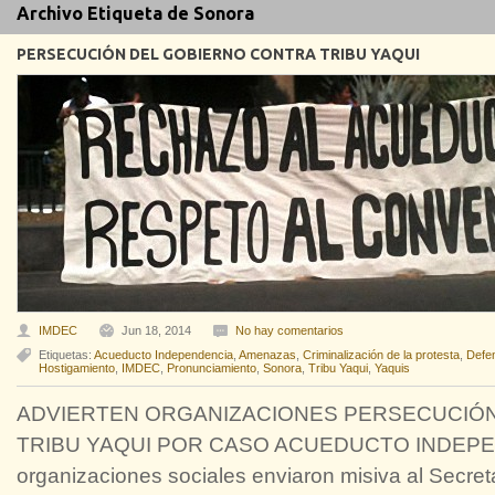
Archivo Etiqueta de Sonora
PERSECUCIÓN DEL GOBIERNO CONTRA TRIBU YAQUI
IMDEC
Jun 18, 2014
No hay comentarios
Etiquetas:
Acueducto Independencia
,
Amenazas
,
Criminalización de la protesta
,
Defen
Hostigamiento
,
IMDEC
,
Pronunciamiento
,
Sonora
,
Tribu Yaqui
,
Yaquis
ADVIERTEN ORGANIZACIONES PERSECUCIÓ
TRIBU YAQUI POR CASO ACUEDUCTO INDEPEN
organizaciones sociales enviaron misiva al Secre