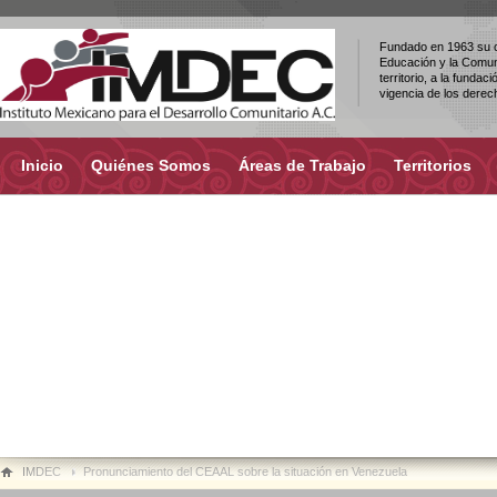
Fundado en 1963 su ob
Educación y la Comuni
territorio, a la fundac
vigencia de los dere
Inicio
Quiénes Somos
Áreas de Trabajo
Territorios
IMDEC
Pronunciamiento del CEAAL sobre la situación en Venezuela