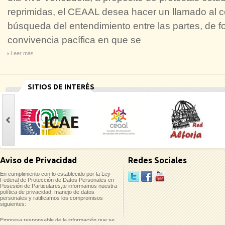
reprimidas, el CEAAL desea hacer un llamado al ce
búsqueda del entendimiento entre las partes, de 
convivencia pacífica en que se
Leer más
SITIOS DE INTERÉS
casinoluck
Aviso de Privacidad
Redes Sociales
En cumplimiento con lo establecido por la Ley
Federal de Protección de Datos Personales en
Posesión de Particulares,te informamos nuestra
política de privacidad, manejo de datos
personales y ratificamos los compromisos
siguientes:
Empresa responsable de la información que se