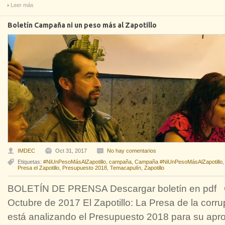
Leer más
Boletín Campaña ni un peso más al Zapotillo
IMDEC
Oct 31, 2017
No hay comentarios
Etiquetas:
#NiUnPesoMásAlZapotillo
,
campaña
,
Campaña #NiUnPesoMásAlZapotillo
Presa el Zapotillo
,
Presupuesto 2018
,
Temacapulín
,
Zapotillo
BOLETÍN DE PRENSA Descargar boletín en pdf Gu
Octubre de 2017 El Zapotillo: La Presa de la cor
está analizando el Presupuesto 2018 para su apro