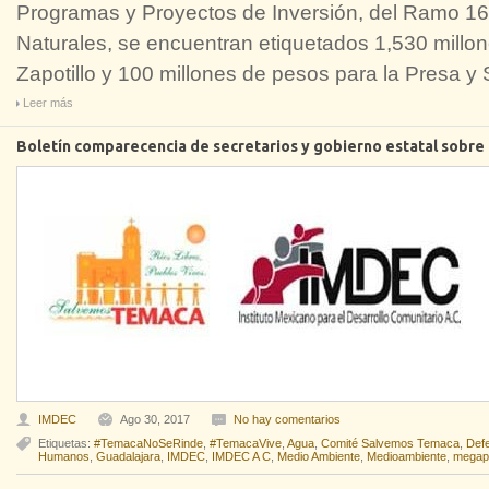
Programas y Proyectos de Inversión, del Ramo 1
Naturales, se encuentran etiquetados 1,530 millon
Zapotillo y 100 millones de pesos para la Presa y
Leer más
Boletín comparecencia de secretarios y gobierno estatal sobre l
IMDEC
Ago 30, 2017
No hay comentarios
Etiquetas:
#TemacaNoSeRinde
,
#TemacaVive
,
Agua
,
Comité Salvemos Temaca
,
Def
Humanos
,
Guadalajara
,
IMDEC
,
IMDEC A C
,
Medio Ambiente
,
Medioambiente
,
megap