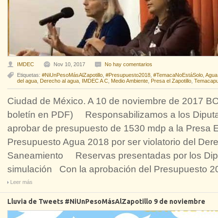
IMDEC
Nov 10, 2017
No hay comentarios
Etiquetas:
#NiUnPesoMásAlZapotillo
,
#Presupuesto2018
,
#TemacaNoEstáSolo
,
Agua
del agua
,
Derecho al agua
,
IMDEC A C
,
Medio Ambiente
,
Presa el Zapotillo
,
Temacapu
Ciudad de México. A 10 de noviembre de 2017 B
boletín en PDF) Responsabilizamos a los Diputa
aprobar de presupuesto de 1530 mdp a la Presa 
Presupuesto Agua 2018 por ser violatorio del De
Saneamiento Reservas presentadas por los Dipu
simulación Con la aprobación del Presupuesto 2
Leer más
Lluvia de Tweets #NiUnPesoMásAlZapotillo 9 de noviembre