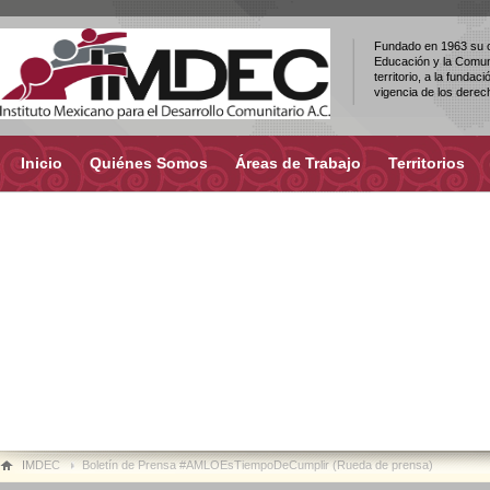
Fundado en 1963 su ob
Educación y la Comuni
territorio, a la fundac
vigencia de los dere
Inicio
Quiénes Somos
Áreas de Trabajo
Territorios
IMDEC
Boletín de Prensa #AMLOEsTiempoDeCumplir (Rueda de prensa)