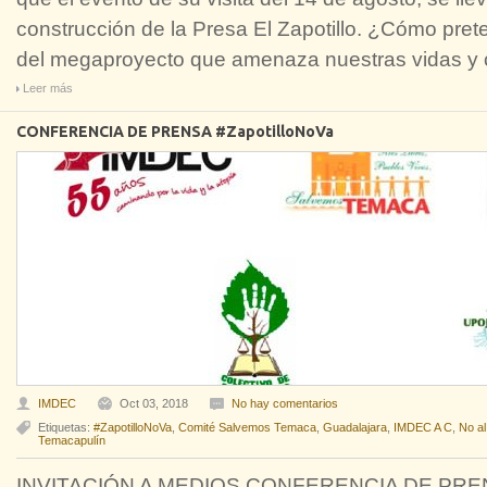
construcción de la Presa El Zapotillo. ¿Cómo pre
del megaproyecto que amenaza nuestras vidas y
Leer más
CONFERENCIA DE PRENSA #ZapotilloNoVa
IMDEC
Oct 03, 2018
No hay comentarios
Etiquetas:
#ZapotilloNoVa
,
Comité Salvemos Temaca
,
Guadalajara
,
IMDEC A C
,
No al
Temacapulín
INVITACIÓN A MEDIOS CONFERENCIA DE PRE