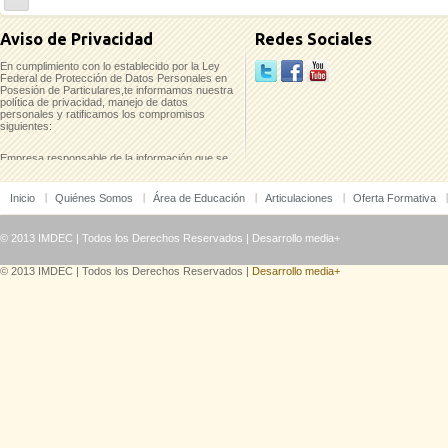
casinoluck
Aviso de Privacidad
Redes Sociales
En cumplimiento con lo establecido por la Ley
Federal de Protección de Datos Personales en
Posesión de Particulares,te informamos nuestra
política de privacidad, manejo de datos
personales y ratificamos los compromisos
siguientes:
Empresa responsable de la información que se
recaba:
Inicio
Quiénes Somos
Área de Educación
Articulaciones
Oferta Formativa
Instituto Mexicano para el Desarrollo
Comunitario, A.C. (IMDEC)
Pino No. 2237-A Col. Del Fresno/ Guadalajara,
© 2013 IMDEC | Todos los Derechos Reservados |
Desarrollo media+
Jal./ C.P. 44900
Tels. 38 10 45 36 y 38 11 09 44
© 2013 IMDEC | Todos los Derechos Reservados |
Desarrollo media+
Los datos que te solicitamos únicamente serán
utilizados para los fines siguientes:
a. Establecer contacto contigo en relación a tu
interés por recibir información o
b. Cotización, o inscripción de alguna de
nuestras convocatorias, productos y servicios.
c. Enviar la información resultado de estos
procesos los cuales podrán ser suscripciones
electrónicas, remisiones de entrega de pedido o
bien la factura electrónica.