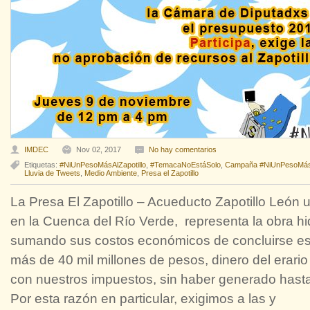
IMDEC
Nov 02, 2017
No hay comentarios
Etiquetas:
#NiUnPesoMásAlZapotillo
,
#TemacaNoEstáSolo
,
Campaña #NiUnPesoMásA
Lluvia de Tweets
,
Medio Ambiente
,
Presa el Zapotillo
La Presa El Zapotillo – Acueducto Zapotillo León u
en la Cuenca del Río Verde, representa la obra hid
sumando sus costos económicos de concluirse est
más de 40 mil millones de pesos, dinero del erar
con nuestros impuestos, sin haber generado hast
Por esta razón en particular, exigimos a las y