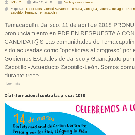
IMDEC
Abr 12, 2018
No hay comentarios
Etiquetas:
candidatos
,
Comité Salvemos Temaca
,
Conagua
,
Defensa del agua
,
Defens
Zapotillo
,
Temaca
,
Temacapulín
Temacapulín, Jalisco. 11 de abril de 2018 PRO
pronunciamiento en PDF EN RESPUESTA A C
CANDIDAT@S Las comunidades de Temacapulín, 
sido acusadas como “opositoras al progreso” por e
Gobiernos Estatales de Jalisco y Guanajuato por n
Zapotillo - Acueducto Zapotillo-León. Somos com
durante trece
Leer más
Día Internacional contra las presas 2018