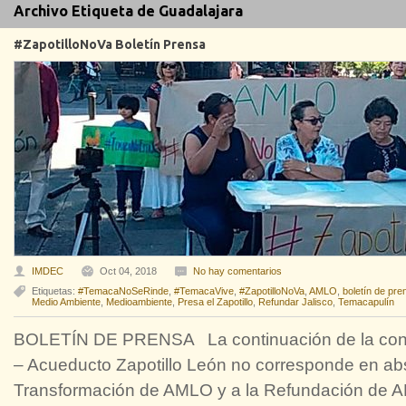
Archivo Etiqueta de Guadalajara
#ZapotilloNoVa Boletín Prensa
IMDEC
Oct 04, 2018
No hay comentarios
Etiquetas:
#TemacaNoSeRinde
,
#TemacaVive
,
#ZapotilloNoVa
,
AMLO
,
boletín de pre
Medio Ambiente
,
Medioambiente
,
Presa el Zapotillo
,
Refundar Jalisco
,
Temacapulín
BOLETÍN DE PRENSA La continuación de la const
– Acueducto Zapotillo León no corresponde en abs
Transformación de AMLO y a la Refundación de