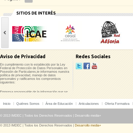
SITIOS DE INTERÉS
casinoluck
Aviso de Privacidad
Redes Sociales
En cumplimiento con lo establecido por la Ley
Federal de Protección de Datos Personales en
Posesión de Particulares,te informamos nuestra
política de privacidad, manejo de datos
personales y ratificamos los compromisos
siguientes:
Empresa responsable de la información que se
recaba:
Inicio
Quiénes Somos
Área de Educación
Articulaciones
Oferta Formativa
Instituto Mexicano para el Desarrollo
Comunitario, A.C. (IMDEC)
Pino No. 2237-A Col. Del Fresno/ Guadalajara,
© 2013 IMDEC | Todos los Derechos Reservados |
Desarrollo media+
Jal./ C.P. 44900
Tels. 38 10 45 36 y 38 11 09 44
© 2013 IMDEC | Todos los Derechos Reservados |
Desarrollo media+
Los datos que te solicitamos únicamente serán