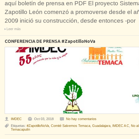
aquí boletín de prensa en PDF El proyecto Sistem
Zapotillo León comenzó a promoverse desde el añ
2009 inició su construcción, desde entonces -por
Leer más
CONFERENCIA DE PRENSA #ZapotilloNoVa
IMDEC
Oct 03, 2018
No hay comentarios
Etiquetas:
#ZapotilloNoVa
,
Comité Salvemos Temaca
,
Guadalajara
,
IMDEC A C
,
No al
Temacapulín