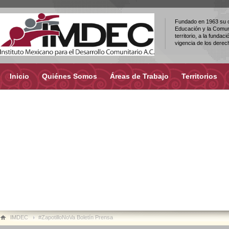
Fundado en 1963 su ob
Educación y la Comuni
territorio, a la fundac
vigencia de los dere
Inicio
Quiénes Somos
Áreas de Trabajo
Territorios
IMDEC
#ZapotilloNoVa Boletín Prensa