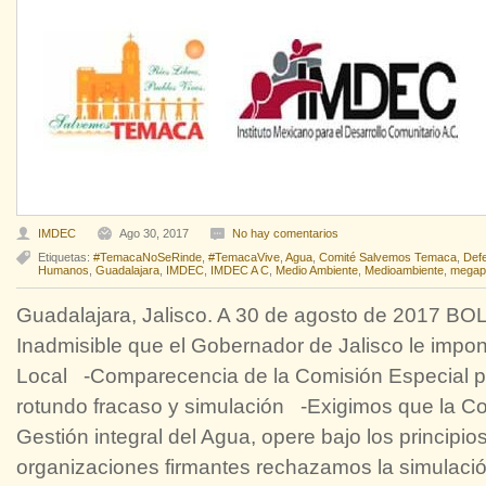
IMDEC
Ago 30, 2017
No hay comentarios
Etiquetas:
#TemacaNoSeRinde
,
#TemacaVive
,
Agua
,
Comité Salvemos Temaca
,
Def
Humanos
,
Guadalajara
,
IMDEC
,
IMDEC A C
,
Medio Ambiente
,
Medioambiente
,
megap
Guadalajara, Jalisco. A 30 de agosto de 2017
Inadmisible que el Gobernador de Jalisco le impo
Local -Comparecencia de la Comisión Especial pa
rotundo fracaso y simulación -Exigimos que la Co
Gestión integral del Agua, opere bajo los princip
organizaciones firmantes rechazamos la simulaci