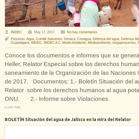
IMDEC
May 17, 2017
No hay comentarios
Etiquetas:
Agua
,
Comité Salvemos Temaca
,
Conagua
,
Defensa del agua
,
Defensa del 
Guadalajara
,
IMDEC
,
IMDEC A C
,
Medio Ambiente
,
Medioambiente
,
megaproyectos
,
Conoce los documentos e informes que se generar
Heller, Relator Especial sobre los derechos human
saneamiento de la Organización de las Naciones 
de 2017. Documentos: 1.- Boletín Situación del ag
Relator sobre los derechos humanos al agua pota
ONU. 2.- Informe sobre Violaciones
Leer más
BOLETÍN Situación del agua de Jalisco en la mira del Relator