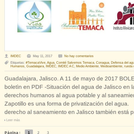
IMDEC
May 11, 2017
No hay comentarios
Etiquetas:
#TemacaVive
,
Agua
,
Comité Salvemos Temaca
,
Conagua
,
Defensa del ag
Humanos
,
Guadalajara
,
IMDEC
,
IMDEC A C
,
Medio Ambiente
,
Medioambiente
,
rueda 
Guadalajara, Jalisco. A 11 de mayo de 2017 BO
boletìn en PDF -Situación del agua de Jalisco en l
derechos humanos al agua potable y al saneamien
Zapotillo es una forma de privati
derecho al saneamiento en Jalisco también está p
Leer más
Página :
1
2
3