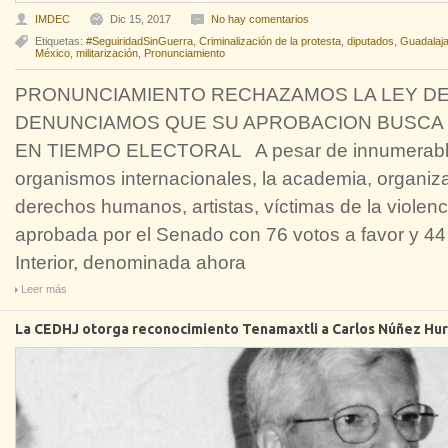
IMDEC
Dic 15, 2017
No hay comentarios
Etiquetas:
#SeguiridadSinGuerra
,
Criminalización de la protesta
,
diputados
,
Guadalaj
México
,
militarización
,
Pronunciamiento
PRONUNCIAMIENTO RECHAZAMOS LA LEY DE
DENUNCIAMOS QUE SU APROBACION BUSCA LA
EN TIEMPO ELECTORAL A pesar de innumerable
organismos internacionales, la academia, organiz
derechos humanos, artistas, víctimas de la violenc
aprobada por el Senado con 76 votos a favor y 44
Interior, denominada ahora
Leer más
La CEDHJ otorga reconocimiento Tenamaxtli a Carlos Núñez Hu