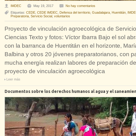
IMDEC
May 19, 2017
No hay comentarios
Etiquetas:
CEDE
,
CEDE IMDEC
,
Defensa del territorio
,
Guadalajara
,
Huentitán
,
IMDE
Preparatoria
,
Servicio Social
,
voluntarios
Proyecto de vinculación agroecológica de Servicio
Ciencias Texto y fotos: Víctor Ibarra Bajo el sol ab
con la barranca de Huentitán en el horizonte, Mar
Balbina y otros 20 jóvenes preparatorianos, con p
mucha energía realizan labores de preparación de
proyecto de vinculación agroecológica
Leer más
Documentos sobre los derechos humanos al agua y el saneamie