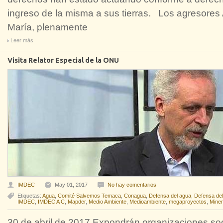
ingreso de la misma a sus tierras. Los agresores 
María, plenamente
Leer más
Visita Relator Especial de la ONU
IMDEC
May 01, 2017
No hay comentarios
Etiquetas:
Agua
,
Comité Salvemos Temaca
,
Conagua
,
Defensa del agua
,
Defensa del 
IMDEC
,
IMDEC A C
,
Mapder
,
Medio Ambiente
,
Medioambiente
,
megaproyectos
,
Miner
30 de abril de 2017 Expondrán organizaciones soc