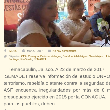
IMDEC
Mar 22, 2017
No hay comentarios
Etiquetas:
CEA
,
Conagua
,
Defensa del agua
,
Día Mundial del Agua
,
Guadalajara
,
Hui
Santiago
,
Río Verde
,
SEMADET
Temacapulín, Jalisco. A 22 de marzo de 2
SEMADET reserva información del estudio UNP
terrorismo, rebeldía o atente contra la seguridad
ASF encuentra irregularidades por más de 8 mi
presupuesto ejercido en 2015 por la CONAGUA. ·
para los pueblos, deben