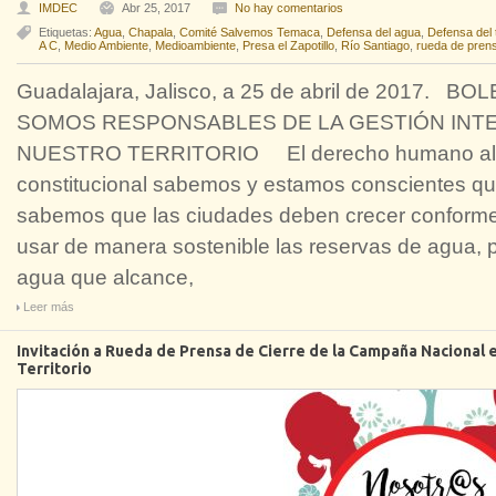
IMDEC
Abr 25, 2017
No hay comentarios
Etiquetas:
Agua
,
Chapala
,
Comité Salvemos Temaca
,
Defensa del agua
,
Defensa del t
A C
,
Medio Ambiente
,
Medioambiente
,
Presa el Zapotillo
,
Río Santiago
,
rueda de pren
Guadalajara, Jalisco, a 25 de abril de 2017
SOMOS RESPONSABLES DE LA GESTIÓN INTE
NUESTRO TERRITORIO El derecho humano al agu
constitucional sabemos y estamos conscientes qu
sabemos que las ciudades deben crecer conforme
usar de manera sostenible las reservas de agua, 
agua que alcance,
Leer más
Invitación a Rueda de Prensa de Cierre de la Campaña Nacional e
Territorio