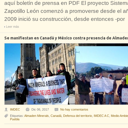
aquí boletín de prensa en PDF El proyecto Sistem
Zapotillo León comenzó a promoverse desde el añ
2009 inició su construcción, desde entonces -por
Leer más
Se manifiestan en Canadá y México contra presencia de Almade
IMDEC
Dic 06, 2017
No hay comentarios
Etiquetas:
Almaden Minerals
,
Canadá
,
Defensa del territorio
,
IMDEC A C
,
Medio Ambie
Puebla