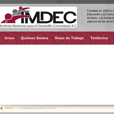
Fundado en 1963 su ob
Educación y la Comuni
territorio, a la fundac
vigencia de los dere
Inicio
Quiénes Somos
Áreas de Trabajo
Territorios
IMDEC
#ZapotilloNoVa Boletín Prensa