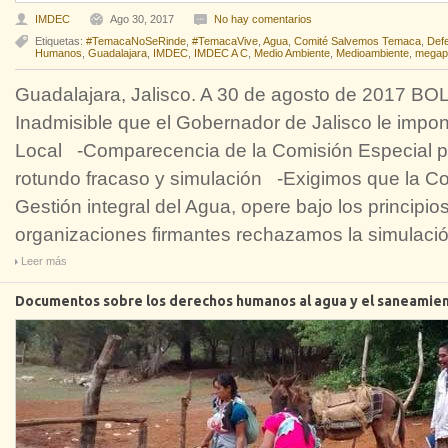
IMDEC
Ago 30, 2017
No hay comentarios
Etiquetas:
#TemacaNoSeRinde
,
#TemacaVive
,
Agua
,
Comité Salvemos Temaca
,
Def
Humanos
,
Guadalajara
,
IMDEC
,
IMDEC A C
,
Medio Ambiente
,
Medioambiente
,
megap
Guadalajara, Jalisco. A 30 de agosto de 2017
Inadmisible que el Gobernador de Jalisco le impo
Local -Comparecencia de la Comisión Especial pa
rotundo fracaso y simulación -Exigimos que la Co
Gestión integral del Agua, opere bajo los princip
organizaciones firmantes rechazamos la simulaci
Leer más
Documentos sobre los derechos humanos al agua y el saneamie