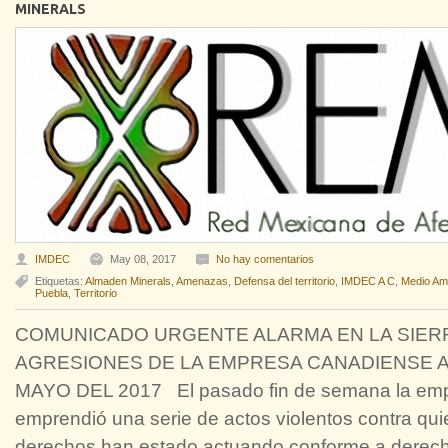
MINERALS
IMDEC
May 08, 2017
No hay comentarios
Etiquetas:
Almaden Minerals
,
Amenazas
,
Defensa del territorio
,
IMDEC A C
,
Medio Am
Puebla
,
Territorio
COMUNICADO URGENTE ALARMA EN LA SIER
AGRESIONES DE LA EMPRESA CANADIENSE
MAYO DEL 2017 El pasado fin de semana la emp
emprendió una serie de actos violentos contra qui
derechos han estado actuando conforme a derecho 