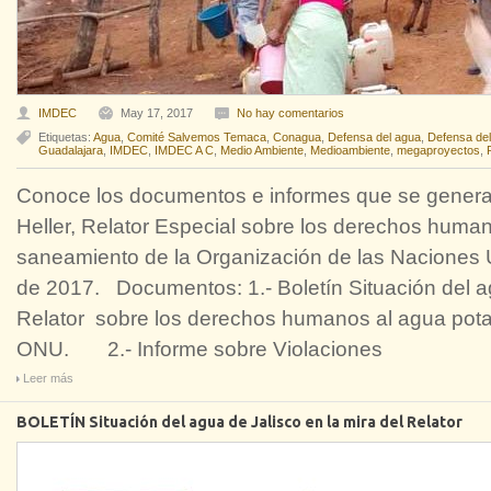
IMDEC
May 17, 2017
No hay comentarios
Etiquetas:
Agua
,
Comité Salvemos Temaca
,
Conagua
,
Defensa del agua
,
Defensa del 
Guadalajara
,
IMDEC
,
IMDEC A C
,
Medio Ambiente
,
Medioambiente
,
megaproyectos
,
Conoce los documentos e informes que se generar
Heller, Relator Especial sobre los derechos human
saneamiento de la Organización de las Naciones 
de 2017. Documentos: 1.- Boletín Situación del ag
Relator sobre los derechos humanos al agua pota
ONU. 2.- Informe sobre Violaciones
Leer más
BOLETÍN Situación del agua de Jalisco en la mira del Relator