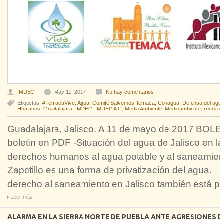
IMDEC
May 11, 2017
No hay comentarios
Etiquetas:
#TemacaVive
,
Agua
,
Comité Salvemos Temaca
,
Conagua
,
Defensa del ag
Humanos
,
Guadalajara
,
IMDEC
,
IMDEC A C
,
Medio Ambiente
,
Medioambiente
,
rueda 
Guadalajara, Jalisco. A 11 de mayo de 2017 BO
boletìn en PDF -Situación del agua de Jalisco en l
derechos humanos al agua potable y al saneamien
Zapotillo es una forma de privati
derecho al saneamiento en Jalisco también está p
Leer más
ALARMA EN LA SIERRA NORTE DE PUEBLA ANTE AGRESIONES