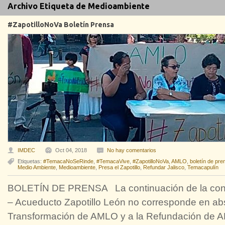
Archivo Etiqueta de Medioambiente
#ZapotilloNoVa Boletín Prensa
IMDEC
Oct 04, 2018
No hay comentarios
Etiquetas:
#TemacaNoSeRinde
,
#TemacaVive
,
#ZapotilloNoVa
,
AMLO
,
boletín de pre
Medio Ambiente
,
Medioambiente
,
Presa el Zapotillo
,
Refundar Jalisco
,
Temacapulín
BOLETÍN DE PRENSA La continuación de la const
– Acueducto Zapotillo León no corresponde en abs
Transformación de AMLO y a la Refundación de