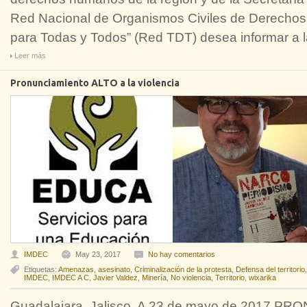
Red Nacional de Organismos Civiles de Derecho
para Todas y Todos” (Red TDT) desea informar a l
Leer más
Pronunciamiento ALTO a la violencia
IMDEC
May 23, 2017
No hay comentarios
Etiquetas:
Amenazas
,
asesinato
,
Criminalización de la protesta
,
Defensa del territorio
IMDEC
,
IMDEC A C
,
Javier Valdez
,
Minería
,
No violencia
,
Territorio
,
wixarika
Guadalajara, Jalisco. A 23 de mayo de 2017