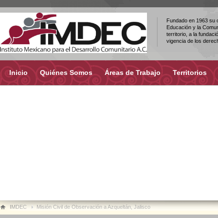
Fundado en 1963 su ob
Educación y la Comuni
territorio, a la fundac
vigencia de los dere
Inicio
Quiénes Somos
Áreas de Trabajo
Territorios
IMDEC
Misión Civil de Observación a Azqueltán, Jalisco