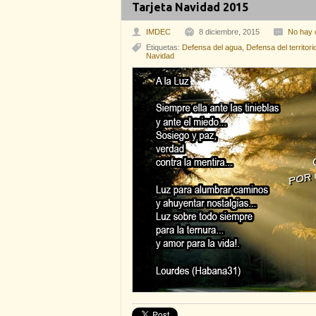
Tarjeta Navidad 2015
IMDEC
8 diciembre, 2015
No hay 
Etiquetas:
Defensa del agua
,
Defensa del territori
Navidad