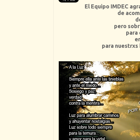
El Equipo IMDEC agr
de acom
d
pero sobr
para 
en
para nuestrxs