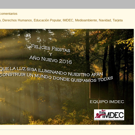
comentarios
o
,
Derechos Humanos
,
Educación Popular
,
IMDEC
,
Medioambiente
,
Navidad
,
Tarjeta