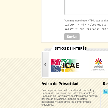
You may use these
HTML
tags and at
title=""> <b> <blockquote
cite=""> <s> <strike> <st
SITIOS DE INTERÉS
casinoluck
Aviso de Privacidad
Re
En cumplimiento con lo establecido por la Ley
Federal de Protección de Datos Personales en
Posesión de Particulares,te informamos nuestra
política de privacidad, manejo de datos
personales y ratificamos los compromisos
siguientes: