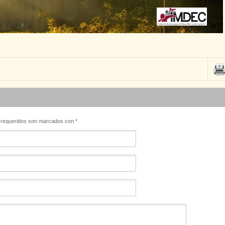
s requeridos son marcados con
*