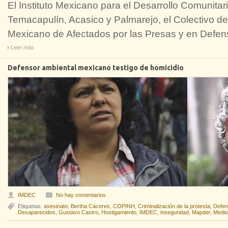
El Instituto Mexicano para el Desarrollo Comunita
Temacapulín, Acasico y Palmarejo, el Colectivo d
Mexicano de Afectados por las Presas y en Defe
Leer más
Defensor ambiental mexicano testigo de homicidio
IMDEC
No hay comentarios
Etiquetas:
asesinato
,
Bertha Cáceres
,
COPINH
,
Criminalización de la protesta
,
Defen
Desaparecidos
,
Gustavo Castro
,
Hostigamiento
,
IMDEC
,
inseguridad
,
Mapder
,
Medio