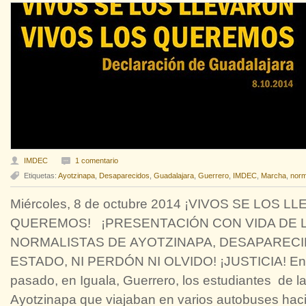
IMDEC
1 comentario
Etiquetas:
Ayotzinapa
,
Desaparecidos
,
Guadalajara
,
Guerrero
,
IMDEC
,
Marcha
,
norm
Miércoles, 8 de octubre 2014 ¡VIVOS SE LOS 
QUEREMOS! ¡PRESENTACIÓN CON VIDA DE 
NORMALISTAS DE AYOTZINAPA, DESAPARECID
ESTADO, NI PERDÓN NI OLVIDO! ¡JUSTICIA! En l
pasado, en Iguala, Guerrero, los estudiantes de 
Ayotzinapa que viajaban en varios autobuses haci