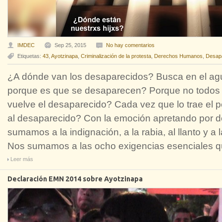
IMDEC
Sep 25, 2015
No hay comentarios
Etiquetas:
43
,
Ayotzinapa
,
Criminalización de la protesta
,
Derechos Humanos
,
Desap
¿A dónde van los desaparecidos? Busca en el agu
porque es que se desaparecen? Porque no todos
vuelve el desaparecido? Cada vez que lo trae el
al desaparecido? Con la emoción apretando por 
sumamos a la indignación, a la rabia, al llanto y a l
Nos sumamos a las ocho exigencias esenciales q
Leer más
Declaración EMN 2014 sobre Ayotzinapa