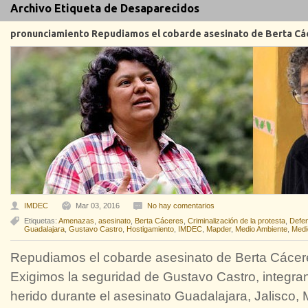
Archivo Etiqueta de Desaparecidos
pronunciamiento Repudiamos el cobarde asesinato de Berta Cá
IMDEC
Mar 03, 2016
No hay comentarios
Etiquetas:
Amenazas
,
asesinato
,
Berta Cáceres
,
Criminalización de la protesta
,
Defen
Guadalajara
,
Gustavo Castro
,
Hostigamiento
,
IMDEC
,
Mapder
,
Medio Ambiente
,
Medi
Repudiamos el cobarde asesinato de Berta Cáce
Exigimos la seguridad de Gustavo Castro, integr
herido durante el asesinato Guadalajara, Jalisco,