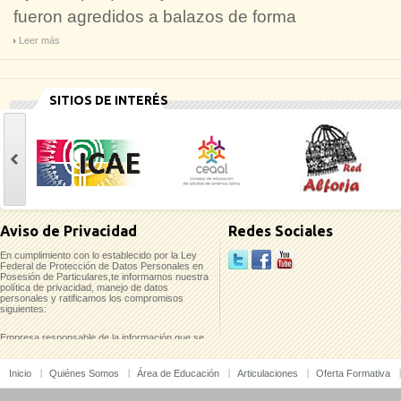
fueron agredidos a balazos de forma
Leer más
SITIOS DE INTERÉS
casinoluck
Aviso de Privacidad
Redes Sociales
En cumplimiento con lo establecido por la Ley
Federal de Protección de Datos Personales en
Posesión de Particulares,te informamos nuestra
política de privacidad, manejo de datos
personales y ratificamos los compromisos
siguientes:
Empresa responsable de la información que se
recaba:
Inicio
Quiénes Somos
Área de Educación
Articulaciones
Oferta Formativa
Instituto Mexicano para el Desarrollo
Comunitario, A.C. (IMDEC)