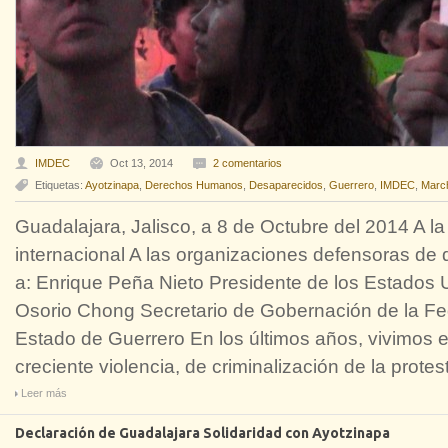
IMDEC
Oct 13, 2014
2 comentarios
Etiquetas:
Ayotzinapa
,
Derechos Humanos
,
Desaparecidos
,
Guerrero
,
IMDEC
,
Marc
Guadalajara, Jalisco, a 8 de Octubre del 2014 A la
internacional A las organizaciones defensoras d
a: Enrique Peña Nieto Presidente de los Estados
Osorio Chong Secretario de Gobernación de la Fe
Estado de Guerrero En los últimos años, vivimos 
creciente violencia, de criminalización de la protest
Leer más
Declaración de Guadalajara Solidaridad con Ayotzinapa