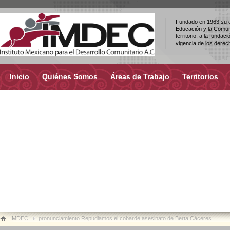
Fundado en 1963 su ob
Educación y la Comuni
territorio, a la fundac
vigencia de los dere
Inicio
Quiénes Somos
Áreas de Trabajo
Territorios
IMDEC
pronunciamiento Repudiamos el cobarde asesinato de Berta Cáceres