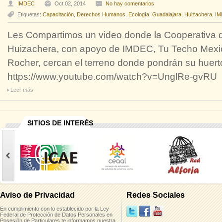
IMDEC
Oct 02, 2014
No hay comentarios
Etiquetas:
Capacitación
,
Derechos Humanos
,
Ecología
,
Guadalajara
,
Huizachera
,
IM
Les Compartimos un video donde la Cooperativa d
Huizachera, con apoyo de IMDEC, Tu Techo Mexic
Rocher, cercan el terreno donde pondrán su huer
https://www.youtube.com/watch?v=UnglRe-gvRU
Leer más
SITIOS DE INTERÉS
casinoluck
Aviso de Privacidad
Redes Sociales
En cumplimiento con lo establecido por la Ley
Federal de Protección de Datos Personales en
Posesión de Particulares,te informamos nuestra