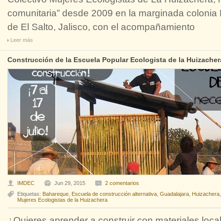
comunitaria” desde 2009 en la marginada colonia 
de El Salto, Jalisco, con el acompañamiento
Leer más
Construcción de la Escuela Popular Ecologista de la Huizacher
IMDEC
Jun 29, 2015
2 comentarios
Etiquetas:
Bahareque
,
Escuela de construcción alternativa
,
Guadalajara
,
Huizachera
Mujeres Ecologistas de la Huizachera
¿Quieres aprender a construir con materiales local