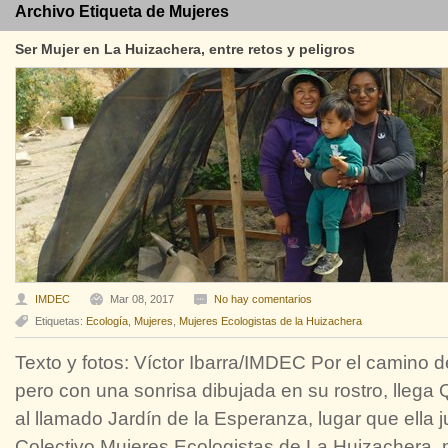
Archivo Etiqueta de Mujeres
Ser Mujer en La Huizachera, entre retos y peligros
IMDEC
Mar 08, 2017
No hay comentarios
Etiquetas:
Ecología
,
Mujeres
,
Mujeres Ecologistas de la Huizachera
Texto y fotos: Víctor Ibarra/IMDEC Por el camino de 
pero con una sonrisa dibujada en su rostro, llega 
al llamado Jardín de la Esperanza, lugar que ella 
Colectivo Mujeres Ecologistas de La Huizachera, m