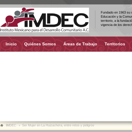
Fundado en 1963 su ob
Educación y la Comuni
territorio, a la fundac
vigencia de los dere
Inicio
Quiénes Somos
Áreas de Trabajo
Territorios
IMDEC
Ser Mujer en La Huizachera, entre retos y peligros