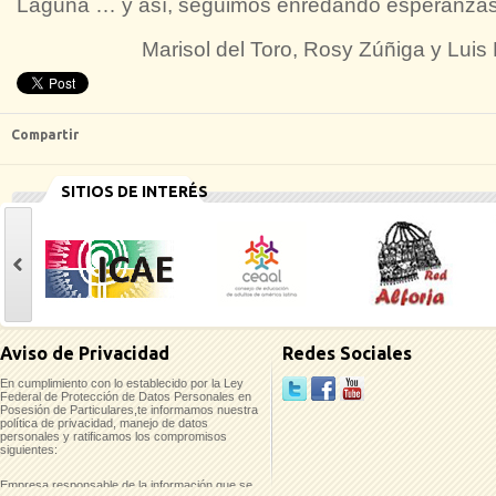
Laguna … y así, seguimos enredando esperanz
Marisol del Toro, Rosy Zúñiga y Lui
Compartir
SITIOS DE INTERÉS
casinoluck
Aviso de Privacidad
Redes Sociales
En cumplimiento con lo establecido por la Ley
Federal de Protección de Datos Personales en
Posesión de Particulares,te informamos nuestra
política de privacidad, manejo de datos
personales y ratificamos los compromisos
siguientes:
Empresa responsable de la información que se