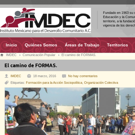
Fundado en 1963 su ob
Educación y la Comuni
territorio, a la fundac
vigencia de los dere
Inicio
Quiénes Somos
Áreas de Trabajo
Territorios
IMDEC
Comunicación Popular
El camino de FORMAS.
El camino de FORMAS.
IMDEC
18 marzo, 2016
No hay comentarios
Etiquetas:
Formación para la Acción Sociopolítica
,
Organización Colectiva