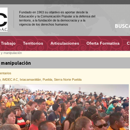
Fundado en 1963 su objetivo es aportar desde la
Educación y la Comunicación Popular a la defensa del
territorio, a la fundación de la democracia y a la
vigencia de los derechos humanos
BUSC
 Trabajo
Territorios
Articulaciones
Oferta Formativa
C
s y manipulación
y manipulación
entarios
o
,
IMDEC A C
,
Ixtacamaxtitlán
,
Puebla
,
Sierra Norte Puebla