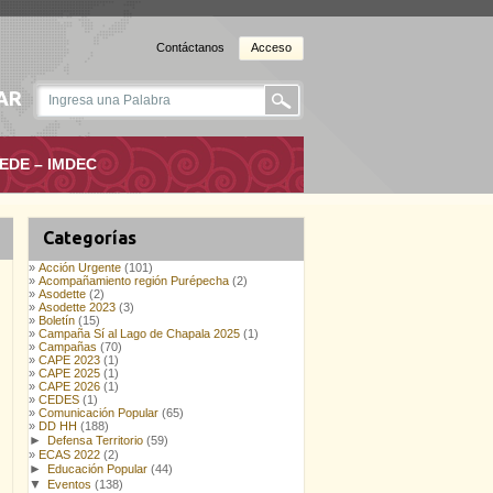
Contáctanos
Acceso
AR
EDE – IMDEC
Categorías
Acción Urgente
(101)
Acompañamiento región Purépecha
(2)
Asodette
(2)
Asodette 2023
(3)
Boletín
(15)
Campaña Sí al Lago de Chapala 2025
(1)
Campañas
(70)
CAPE 2023
(1)
CAPE 2025
(1)
CAPE 2026
(1)
CEDES
(1)
Comunicación Popular
(65)
DD HH
(188)
►
Defensa Territorio
(59)
ECAS 2022
(2)
►
Educación Popular
(44)
▼
Eventos
(138)