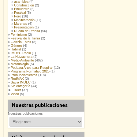
asamblea
(4)
Construcción
(2)
Encuentro
(6)
Festival
(5)
Foro
(16)
Manifestación
(11)
Marchas
(6)
Presentación
(1)
Rueda de Prensa
(56)
Feminismo
(2)
Festival de la Tierra
(2)
Galería Fotos
(8)
Género
(4)
Habitat
(1)
IMDEC Radio
(1)
La Huizachera
(2)
Medio Ambiente
(402)
Metodología
(5)
Podcast Artes para Respirar
(12)
Programa Formativo 2025
(1)
Pronunciamientos
(118)
RedMAK
(2)
Savia IMDEC
(1)
Sin categoría
(44)
►
Taller
(37)
Video
(5)
Nuestras publicaciones
Nuestras publicaciones