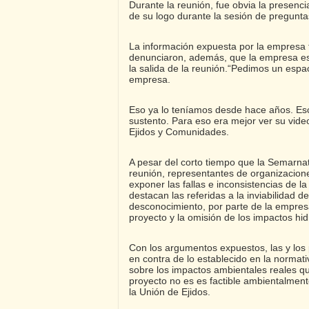
Durante la reunión, fue obvia la presenc
de su logo durante la sesión de pregunta
La información expuesta por la empresa 
denunciaron, además, que la empresa est
la salida de la reunión.“Pedimos un espa
empresa.
Eso ya lo teníamos desde hace años. Esc
sustento. Para eso era mejor ver su vide
Ejidos y Comunidades.
A pesar del corto tiempo que la Semarnat
reunión, representantes de organizacion
exponer las fallas e inconsistencias de l
destacan las referidas a la inviabilidad d
desconocimiento, por parte de la empresa
proyecto y la omisión de los impactos hi
Con los argumentos expuestos, las y los
en contra de lo establecido en la norma
sobre los impactos ambientales reales q
proyecto no es es factible ambientalment
la Unión de Ejidos.