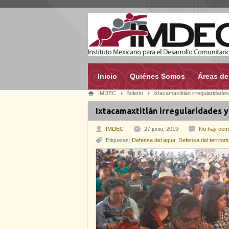
Inicio
Quiénes Somos
Áreas de
IMDEC
Boletín
Ixtacamaxtitlán irregularidade
Ixtacamaxtitlán irregularidades 
IMDEC
27 junio, 2019
No hay com
Etiquetas:
Defensa del agua
,
Defensa del territori