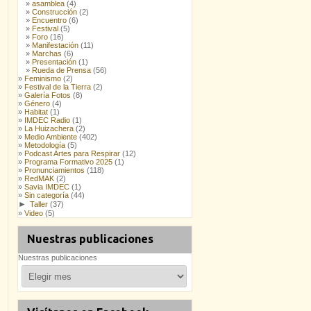
asamblea
(4)
Construcción
(2)
Encuentro
(6)
Festival
(5)
Foro
(16)
Manifestación
(11)
Marchas
(6)
Presentación
(1)
Rueda de Prensa
(56)
Feminismo
(2)
Festival de la Tierra
(2)
Galería Fotos
(8)
Género
(4)
Habitat
(1)
IMDEC Radio
(1)
La Huizachera
(2)
Medio Ambiente
(402)
Metodología
(5)
Podcast Artes para Respirar
(12)
Programa Formativo 2025
(1)
Pronunciamientos
(118)
RedMAK
(2)
Savia IMDEC
(1)
Sin categoría
(44)
►
Taller
(37)
Video
(5)
Nuestras publicaciones
Nuestras publicaciones