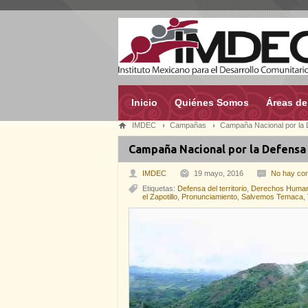
Inicio
Quiénes Somos
Áreas de
IMDEC
Campañas
Campaña Nacional por la D
Campaña Nacional por la Defensa 
IMDEC
19 mayo, 2016
No hay co
Etiquetas:
Defensa del territorio
,
Derechos Huma
el Zapotillo
,
Pronunciamiento
,
Salvemos Temaca
,