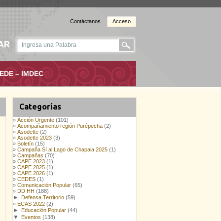
Contáctanos
Acceso
AR
EDE – IMDEC
Categorías
Acción Urgente
(101)
Acompañamiento región Purépecha
(2)
Asodette
(2)
Asodette 2023
(3)
Boletín
(15)
Campaña Sí al Lago de Chapala 2025
(1)
Campañas
(70)
CAPE 2023
(1)
CAPE 2025
(1)
CAPE 2026
(1)
CEDES
(1)
Comunicación Popular
(65)
DD HH
(188)
►
Defensa Territorio
(59)
ECAS 2022
(2)
►
Educación Popular
(44)
▼
Eventos
(138)