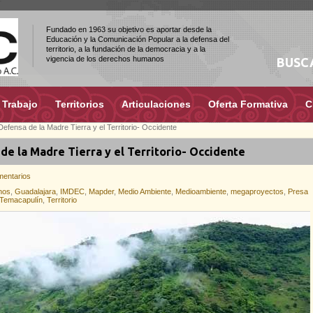
Fundado en 1963 su objetivo es aportar desde la
Educación y la Comunicación Popular a la defensa del
territorio, a la fundación de la democracia y a la
vigencia de los derechos humanos
BUSC
 Trabajo
Territorios
Articulaciones
Oferta Formativa
C
efensa de la Madre Tierra y el Territorio- Occidente
de la Madre Tierra y el Territorio- Occidente
mentarios
nos
,
Guadalajara
,
IMDEC
,
Mapder
,
Medio Ambiente
,
Medioambiente
,
megaproyectos
,
Presa
Temacapulín
,
Territorio